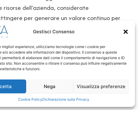
 risorse dell’azienda, considerate
attingere per generare un valore continuo per
di vita aziendale.
Gestisci Consenso
sinergia con i nostri clienti per analizzare e
stenti allo scopo di innovarne l’utilizzo.
le migliori esperienze, utilizziamo tecnologie come i cookie per
e/o accedere alle informazioni del dispositivo. Il consenso a queste
i permetterà di elaborare dati come il comportamento di navigazione o ID
sto sito. Non acconsentire o ritirare il consenso può influire negativamente
ratteristiche e funzioni.
cetta
Nega
Visualizza preferenze
Cookie Policy
Dichiarazione sulla Privacy