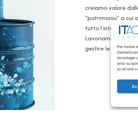
creiamo valore dalle
“patrimonio” a cui 
tutto l’intero ciclo 
Lavoriamo in totale 
gestire le risorse esi
Per fornire 
memorizzare 
tecnologie c
unici su que
su alcune ca
Ac