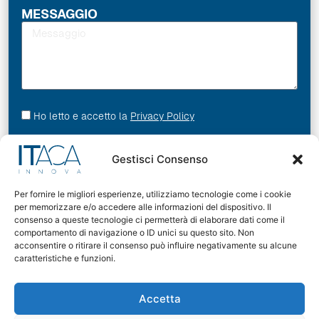
MESSAGGIO
Ho letto e accetto la
Privacy Policy
INVIA
Gestisci Consenso
Per fornire le migliori esperienze, utilizziamo tecnologie come i cookie
per memorizzare e/o accedere alle informazioni del dispositivo. Il
consenso a queste tecnologie ci permetterà di elaborare dati come il
comportamento di navigazione o ID unici su questo sito. Non
acconsentire o ritirare il consenso può influire negativamente su alcune
caratteristiche e funzioni.
Sede legale:
Via Monsignor Ottavio Garana 8 – 96100 Siracusa
Sede operativa:
Accetta
Viale Santa Panagia n°141 b – 96100 Siracusa
presso il Centro Direzionale Palazzo di Vetro