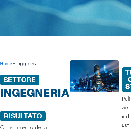
Home
-
Ingegneria
T
SETTORE
S
INGEGNERIA
Puli
zie
ind
RISULTATO
ust
Ottenimento della