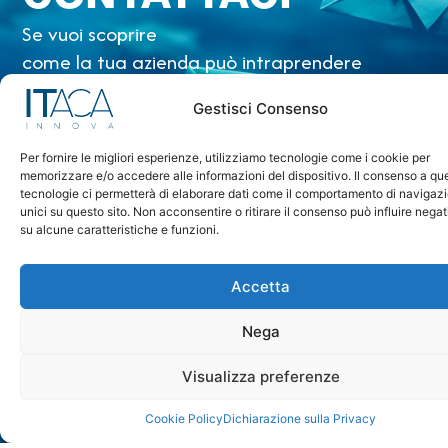
Se vuoi scoprire
come la tua azienda può intraprendere
un cammino di innovazione
Gestisci Consenso
mettiamoci in contatto.
Per fornire le migliori esperienze, utilizziamo tecnologie come i cookie per
memorizzare e/o accedere alle informazioni del dispositivo. Il consenso a qu
CONTATTI
tecnologie ci permetterà di elaborare dati come il comportamento di navigazi
unici su questo sito. Non acconsentire o ritirare il consenso può influire neg
su alcune caratteristiche e funzioni.
Accetta
Nega
Visualizza preferenze
Sede legale:
Via Monsignor Ottavio Garana 8 – 96100 Siracusa
Cookie Policy
Dichiarazione sulla Privacy
Sede operativa: