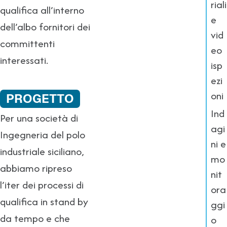
riali
qualifica all’interno
e
dell’albo fornitori dei
vid
committenti
eo
interessati.
isp
ezi
oni
PROGETTO
Ind
Per una società di
agi
Ingegneria del polo
ni e
industriale siciliano,
mo
abbiamo ripreso
nit
l’iter dei processi di
ora
qualifica in stand by
ggi
da tempo e che
o