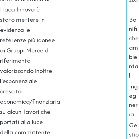
Itaca Innova è
Bo
stato mettere in
nifi
evidenza le
che
referenze più idonee
am
ai Gruppi Merce di
bie
riferimento
nta
valorizzando inoltre
li
l’esponenziale
Ing
crescita
eg
economica/finanziaria
ner
su alcuni lavori che
ia
portati alla luce
Ge
della committente
stio