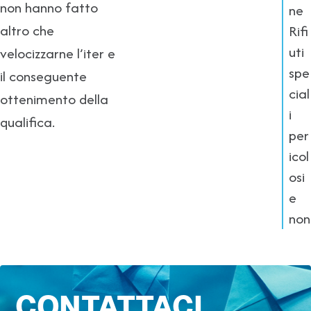
non hanno fatto
ne
altro che
Rifi
uti
velocizzarne l’iter e
spe
il conseguente
cial
ottenimento della
i
qualifica.
per
icol
osi
e
non
CONTATTACI