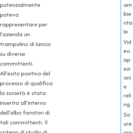
am
potenzialmente
bie
poteva
nta
rappresentare per
le
l’azienda un
Vid
trampolino di lancio
eo
su diverse
isp
committenti.
ezi
All’esito positivo del
oni
processo di qualifica
e
la società è stata
reli
inserita all’interno
ng
dell’albo fornitori di
Sic
tali committenti. Il
ure
criterio di studio di
zza